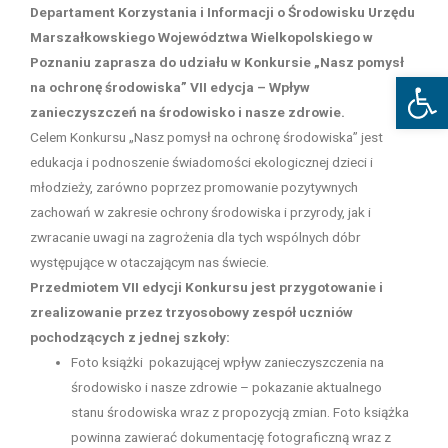
Departament Korzystania i Informacji o Środowisku Urzędu
Marszałkowskiego Województwa Wielkopolskiego w
Poznaniu zaprasza do udziału w Konkursie „Nasz pomysł
Open
na ochronę środowiska” VII edycja – Wpływ
zanieczyszczeń na środowisko i nasze zdrowie.
Celem Konkursu „Nasz pomysł na ochronę środowiska” jest
edukacja i podnoszenie świadomości ekologicznej dzieci i
młodzieży, zarówno poprzez promowanie pozytywnych
zachowań w zakresie ochrony środowiska i przyrody, jak i
zwracanie uwagi na zagrożenia dla tych wspólnych dóbr
występujące w otaczającym nas świecie.
Przedmiotem VII edycji Konkursu jest przygotowanie i
zrealizowanie przez trzyosobowy zespół uczniów
pochodzących z jednej szkoły:
Foto książki pokazującej wpływ zanieczyszczenia na
środowisko i nasze zdrowie – pokazanie aktualnego
stanu środowiska wraz z propozycją zmian. Foto książka
powinna zawierać dokumentację fotograficzną wraz z